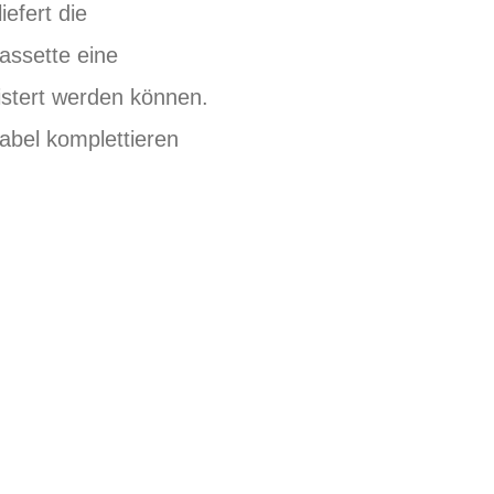
efert die
assette eine
istert werden können.
bel komplettieren