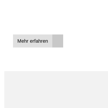
In drei Schritten zum neuen Bike:
Lieblings-Bike aussuchen
Vertrag abschließen
Abholen und Spaß haben
Mehr erfahren