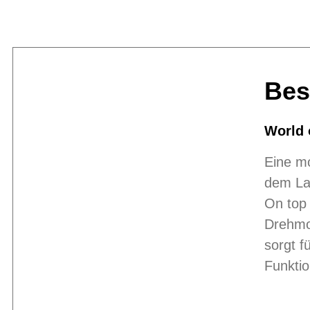
Bes
World 
Eine mo
dem Lau
On top
Drehmom
sorgt f
Funktio