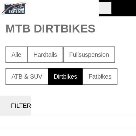
MTB DIRTBIKES
Alle
Hardtails
Fullsuspension
ATB & SUV
Dirtbikes
Fatbikes
FILTER