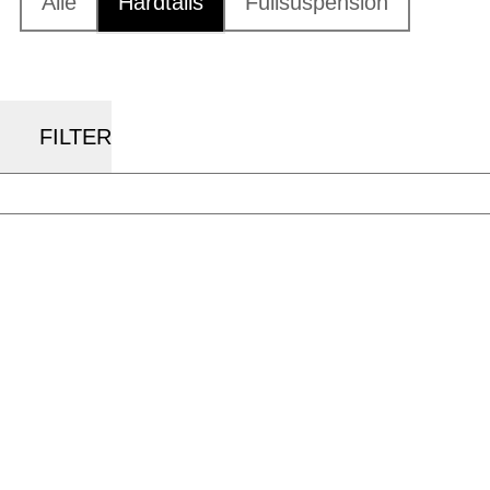
Alle
Hardtails
Fullsuspension
FILTER