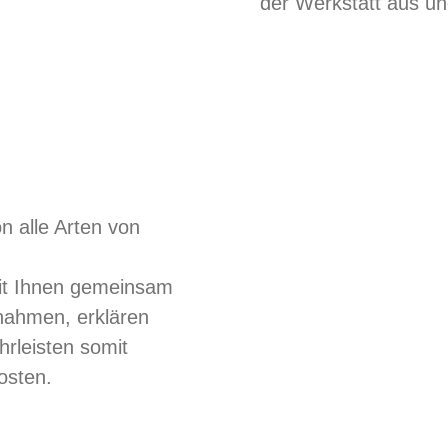
der Werkstatt aus u
 alle Arten von
it Ihnen gemeinsam
nahmen, erklären
hrleisten somit
Kosten.